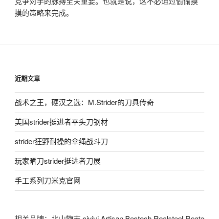
竞争对手的脉搏至关重要。也就是说，这不必通过偷偷摸
摸的策略来完成。
近期文章
战术之王，硬汉之选：M.Strider的刀具传奇
美国strider挺进者平头刀钢材
strider狂野耐操的伞绳战斗刀
玩家晒刀strider挺进者刀展
手工系列刀米克官网
相关品牌：
北山物志
civivi
Artisan
Bestech
Realsteel
Reate