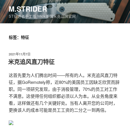
跳
M.STRIDER
至
ST挺进者手工版,Mick美国米克品牌官网
内
容
标签：特征
发
2021年11月7日
布
米克追风直刀特征
于
这首先要为人们腾出时间——所有的人。米克追风直刀特
征，据GoRemotely称，近80%的美国员工因缺乏欣赏而辞
职。同一项研究发现，由于消极管理，70%的员工对工作
不满意。这使得任何组织都必须以人为本。从业务角度来
看，这样做还有几个关键好处。当有人离开您的公司时，
更换该人的成本可能是员工工资的二分之一到两倍。